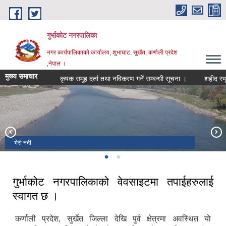
Skip to main content
गुर्भाकोट नगरपालिका
नगर कार्यपालिकाको कार्यालय, शुभाघाट, सुर्खेत, कर्णाली प्रदेश
,नेपाल ।
मुख्य समाचार
कृषक समूह दर्ता तथा नविकरण गर्ने सम्बन्धी सूचना ।
शहीद स्मृति भत
भेरी नदी
दह ताल
गुर्भाकोट नगरपालिकाको वेवसाइटमा तपाईहरुलाई
स्वागत छ ।
कर्णाली प्रदेश, सुर्खेत जिल्ला देखि पुर्व क्षेत्रमा अवस्थित याे