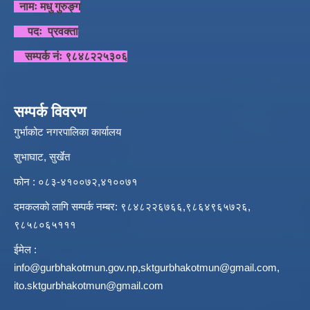
नामः मधु गुरुङ्ग
पदः प्रवक्ता
सम्पर्क नंः ९८४८२२५३०६
सम्पर्क विवरण
गुर्भाकोट नगरपालिका कार्यालय
शुभाघाट, सुर्खेत
फोन : ०८३-४१००७२,४१००७१
दमकलको लागि सम्पर्क नम्बर: ९८४८२२६७६६,९८६४९६५७२६,
९८५८०६५१११
ईमेल :
info@gurbhakotmun.gov.np
,
sktgurbhakotmun@gmail.com
,
ito.sktgurbhakotmun@gmail.com