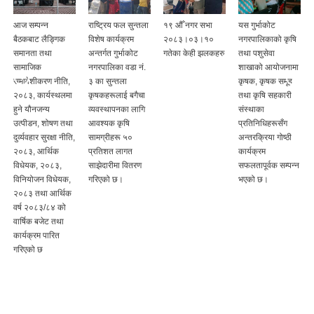
आज सम्पन्न
राष्ट्रिय फल सुन्तला
१९ ‍औँ नगर सभा
यस गुर्भाकोट
बैठकबाट लैङ्गिक
विशेष कार्यक्रम
२०८३।०३।१०
नगरपालिकाको कृषि
समानता तथा
अन्तर्गत गुर्भाकोट
गतेका केही झलकहरु
तथा पशुसेवा
ी
सामाजिक
नगरपालिका वडा नं.
शाखाको आयोजनामा
समावेशीकरण नीति,
३ का सुन्तला
कृषक, कृषक समूह
२०८३, कार्यस्थलमा
कृषकहरूलाई बगैचा
तथा कृषि सहकारी
हुने यौनजन्य
व्यवस्थापनका लागि
संस्थाका
उत्पीडन, शोषण तथा
आवश्यक कृषि
प्रतिनिधिहरूसँग
दुर्व्यवहार सुरक्षा नीति,
सामग्रीहरू ५०
अन्तरक्रिया गोष्ठी
२०८३, आर्थिक
प्रतिशत लागत
कार्यक्रम
विधेयक, २०८३,
साझेदारीमा वितरण
सफलतापूर्वक सम्पन्न
विनियोजन विधेयक,
गरिएको छ।
भएको छ।
२०८३ तथा आर्थिक
वर्ष २०८३/८४ को
वार्षिक बजेट तथा
कार्यक्रम पारित
गरिएको छ