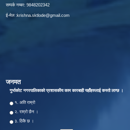
सम्पर्क नम्बर: 9848202342
ई-मेल :
krishna.sktlode@gmail.com
जनमत
गुर्भाकोट नगरपालिकाकाे प्रशासकीय काम कारबाही यहाँहरुलाई कस्तो लाग्छ ।
Choices
१. अति राम्रो
२‍‍. राम्रो छैन ।
३. ठिकै छ ।