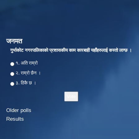
जनमत
गुर्भाकोट नगरपालिकाकाे प्रशासकीय काम कारबाही यहाँहरुलाई कस्तो लाग्छ ।
Choices
१. अति राम्रो
२‍‍. राम्रो छैन ।
३. ठिकै छ ।
Older polls
Results