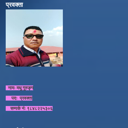
प्रवक्ता
नामः मधु गुरुङ्ग
पदः प्रवक्ता
सम्पर्क नंः ९८४८२२५३०६