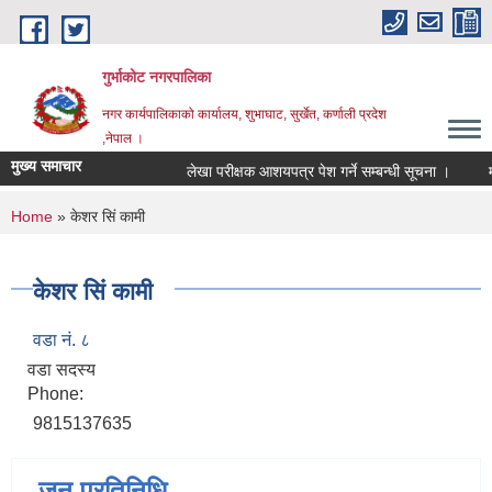
Skip to main content
गुर्भाकोट नगरपालिका
नगर कार्यपालिकाको कार्यालय, शुभाघाट, सुर्खेत, कर्णाली प्रदेश
,नेपाल ।
मुख्य समाचार
लेखा परीक्षक आशयपत्र पेश गर्ने सम्बन्धी सूचना ।
मतद
You are here
Home
» केशर सिं कामी
केशर सिं कामी
वडा नं. ८
वडा सदस्य
Phone:
9815137635
जन प्रतिनिधि