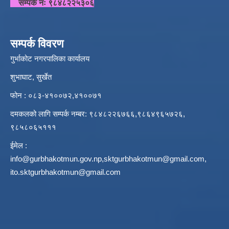
सम्पर्क नंः ९८४८२२५३०६
सम्पर्क विवरण
गुर्भाकोट नगरपालिका कार्यालय
शुभाघाट, सुर्खेत
फोन : ०८३-४१००७२,४१००७१
दमकलको लागि सम्पर्क नम्बर: ९८४८२२६७६६,९८६४९६५७२६,
९८५८०६५१११
ईमेल :
info@gurbhakotmun.gov.np
,
sktgurbhakotmun@gmail.com
,
ito.sktgurbhakotmun@gmail.com