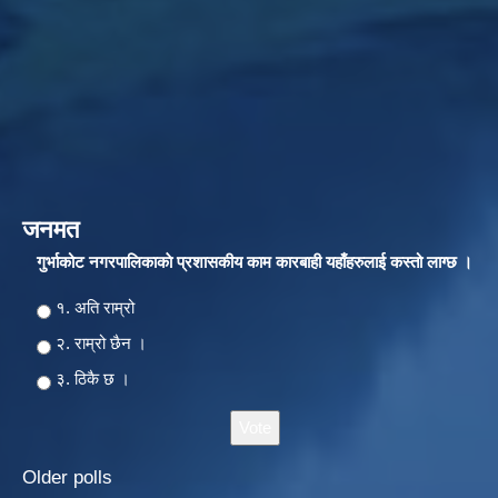
जनमत
गुर्भाकोट नगरपालिकाकाे प्रशासकीय काम कारबाही यहाँहरुलाई कस्तो लाग्छ ।
Choices
१. अति राम्रो
२‍‍. राम्रो छैन ।
३. ठिकै छ ।
Older polls