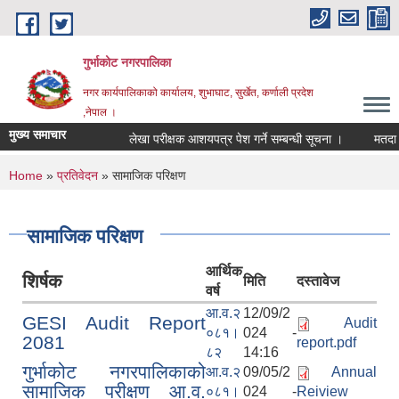
Skip to main content
गुर्भाकोट नगरपालिका
नगर कार्यपालिकाको कार्यालय, शुभाघाट, सुर्खेत, कर्णाली प्रदेश
,नेपाल ।
मुख्य समाचार
लेखा परीक्षक आशयपत्र पेश गर्ने सम्बन्धी सूचना ।
मतदा नाम
You are here
Home
»
प्रतिवेदन
» सामाजिक परिक्षण
सामाजिक परिक्षण
आर्थिक
शिर्षक
मिति
दस्तावेज
वर्ष
आ.व.२
12/09/2
GESI Audit Report
Audit
०८१।
024 -
2081
report.pdf
८२
14:16
गुर्भाकोट नगरपालिकाको
आ.व.२
09/05/2
Annual
सामाजिक परीक्षण आ.व.
०८१।
024 -
Reiview