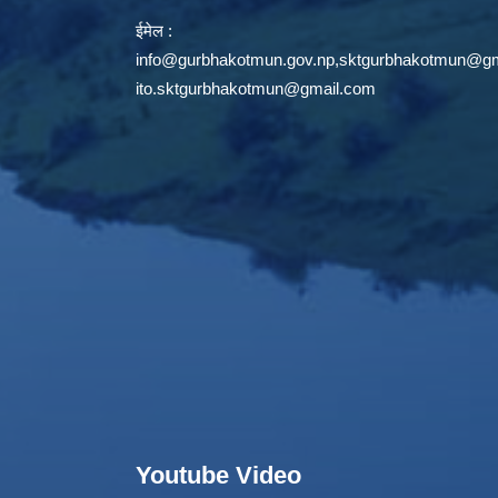
ईमेल :
info@gurbhakotmun.gov.np
,
sktgurbhakotmun@gm
ito.sktgurbhakotmun@gmail.com
Youtube Video