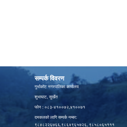
सम्पर्क विवरण
गुर्भाकोट नगरपालिका कार्यालय
शुभाघाट, सुर्खेत
फोन : ०८३-४१००७२,४१००७१
दमकलको लागि सम्पर्क नम्बर:
९८४८२२६७६६,९८६४९६५७२६, ९८५८०६५१११