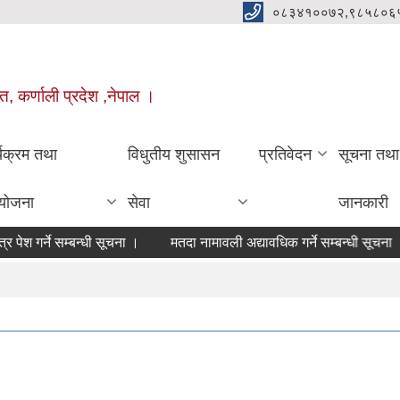
०८३४१००७२,९८५८०६
त, कर्णाली प्रदेश ,नेपाल ।
्यक्रम तथा
विधुतीय शुसासन
प्रतिवेदन
सूचना तथा
योजना
सेवा
जानकारी
र्ने सम्बन्धी सूचना ।
मतदा नामावली अद्यावधिक गर्ने सम्बन्धी सूचना ।