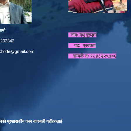
र्मा
नामः मधु गुरुङ्ग
848202342
पदः प्रवक्ता
sktlode@gmail.com
सम्पर्क नंः ९८४८२२५३०६
काकाे प्रशासकीय काम कारबाही यहाँहरुलाई