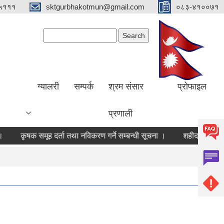
५१११
sktgurbhakotmun@gmail.com
०८३-४१००७१
Search form
Search
ग्यालरी
सम्पर्क
श्रम संसार
प्रोफाइल
प्रणाली
कृषक समूह दर्ता तथा नविकरण गर्ने सम्बन्धी सूचना ।
शहीद स्मृति भत्ता तथ