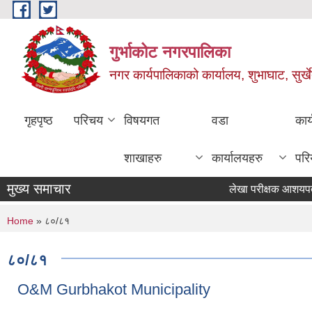
Skip to main content
गुर्भाकोट नगरपालिका
नगर कार्यपालिकाको कार्यालय, शुभाघाट, सुर्खे
गृहपृष्ठ
परिचय
विषयगत
वडा
कार
शाखाहरु
कार्यालयहरु
परि
मुख्य समाचार
लेखा परीक्षक आशयपत्र पेश ग
You are here
Home
» ८०/८१
८०/८१
O&M Gurbhakot Municipality