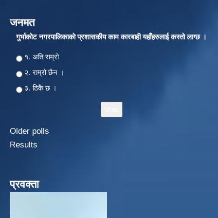
जनमत
गुर्भाकोट नगरपालिकाकाे प्रशासकीय काम कारबाही यहाँहरुलाई कस्तो लाग्छ ।
Choices
१. अति राम्रो
२‍‍. राम्रो छैन ।
३. ठिकै छ ।
Older polls
Results
प्रवक्ता