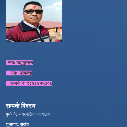
नामः मधु गुरुङ्ग
पदः प्रवक्ता
सम्पर्क नंः ९८४८२२५३०६
सम्पर्क विवरण
गुर्भाकोट नगरपालिका कार्यालय
शुभाघाट, सुर्खेत