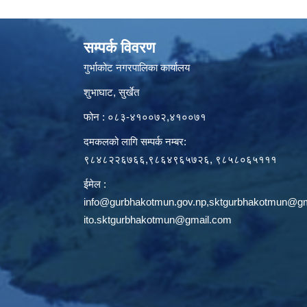
सम्पर्क विवरण
गुर्भाकोट नगरपालिका कार्यालय
शुभाघाट, सुर्खेत
फोन : ०८३-४१००७२,४१००७१
दमकलको लागि सम्पर्क नम्बर:
९८४८२२६७६६,९८६४९६५७२६, ९८५८०६५१११
ईमेल :
info@gurbhakotmun.gov.np
,
sktgurbhakotmun@gm
ito.sktgurbhakotmun@gmail.com