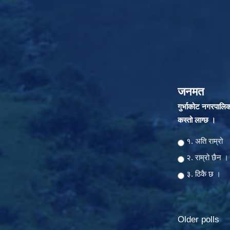
जनमत
गुर्भाकोट नगरपालि
कस्तो लाग्छ ।
Choices
१. अति राम्रो
२‍‍. राम्रो छैन ।
३. ठिकै छ ।
Older polls