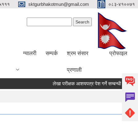
५१११
sktgurbhakotmun@gmail.com
०८३-४१००७१
Search form
Search
ग्यालरी
सम्पर्क
श्रम संसार
प्रोफाइल
प्रणाली
लेखा परीक्षक आशयपत्र पेश गर्ने सम्बन्धी सूचना ।