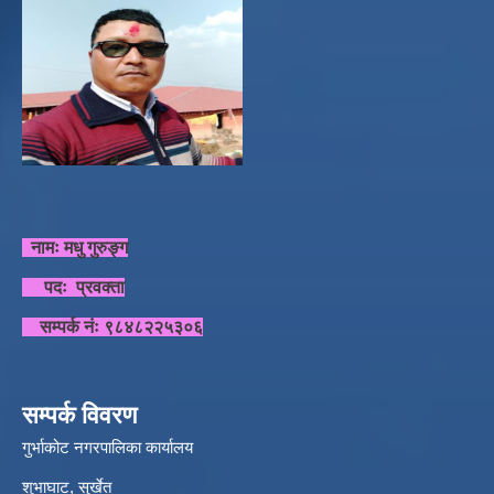
नामः मधु गुरुङ्ग
पदः प्रवक्ता
सम्पर्क नंः ९८४८२२५३०६
सम्पर्क विवरण
गुर्भाकोट नगरपालिका कार्यालय
शुभाघाट, सुर्खेत