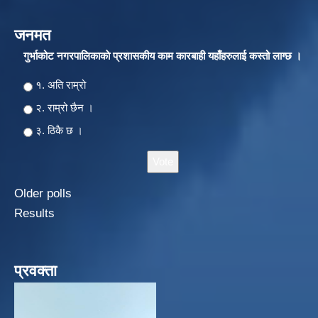
जनमत
गुर्भाकोट नगरपालिकाकाे प्रशासकीय काम कारबाही यहाँहरुलाई कस्तो लाग्छ ।
Choices
१. अति राम्रो
२‍‍. राम्रो छैन ।
३. ठिकै छ ।
Older polls
Results
प्रवक्ता