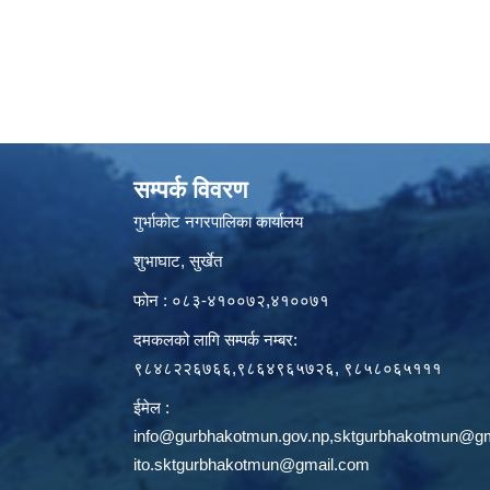
सम्पर्क विवरण
गुर्भाकोट नगरपालिका कार्यालय
शुभाघाट, सुर्खेत
फोन : ०८३-४१००७२,४१००७१
दमकलको लागि सम्पर्क नम्बर:
९८४८२२६७६६,९८६४९६५७२६, ९८५८०६५१११
ईमेल :
info@gurbhakotmun.gov.np
,
sktgurbhakotmun@gm
ito.sktgurbhakotmun@gmail.com