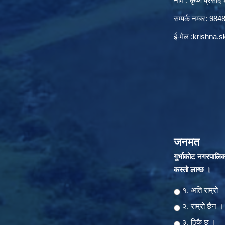
नाम : कृष्ण प्रसाद श
सम्पर्क नम्बर: 9
ई-मेल :
krishna.
जनमत
गुर्भाकोट नगरपालि
कस्तो लाग्छ ।
Choices
१. अति राम्रो
२‍‍. राम्रो छैन ।
३. ठिकै छ ।