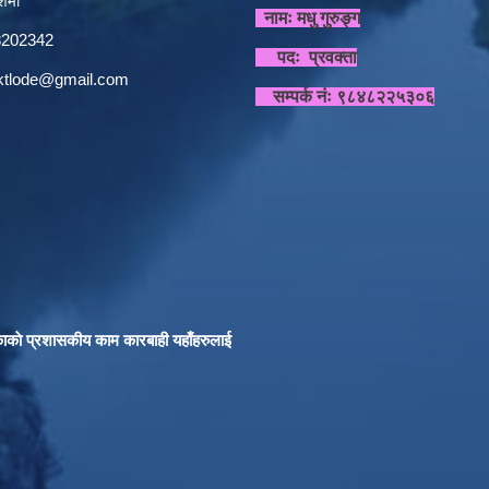
र्मा
नामः मधु गुरुङ्ग
848202342
पदः प्रवक्ता
sktlode@gmail.com
सम्पर्क नंः ९८४८२२५३०६
काकाे प्रशासकीय काम कारबाही यहाँहरुलाई