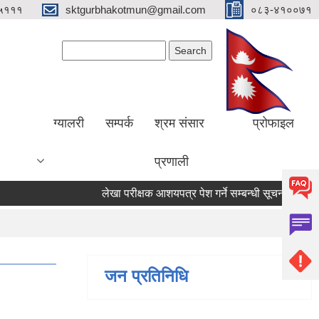
५१११
sktgurbhakotmun@gmail.com
०८३-४१००७१
Search form
Search
ग्यालरी
सम्पर्क
श्रम संसार
प्रोफाइल
प्रणाली
लेखा परीक्षक आशयपत्र पेश गर्ने सम्बन्धी सूचना ।
मतदा
जन प्रतिनिधि