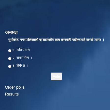
जनमत
गुर्भाकोट नगरपालिकाकाे प्रशासकीय काम कारबाही यहाँहरुलाई कस्तो लाग्छ ।
Choices
१. अति राम्रो
२‍‍. राम्रो छैन ।
३. ठिकै छ ।
Older polls
Results