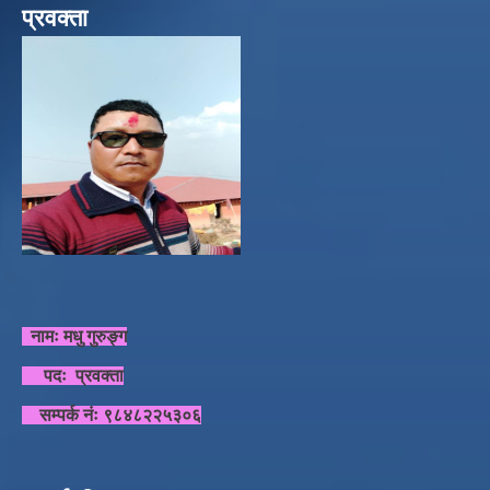
प्रवक्ता
नामः मधु गुरुङ्ग
पदः प्रवक्ता
सम्पर्क नंः ९८४८२२५३०६