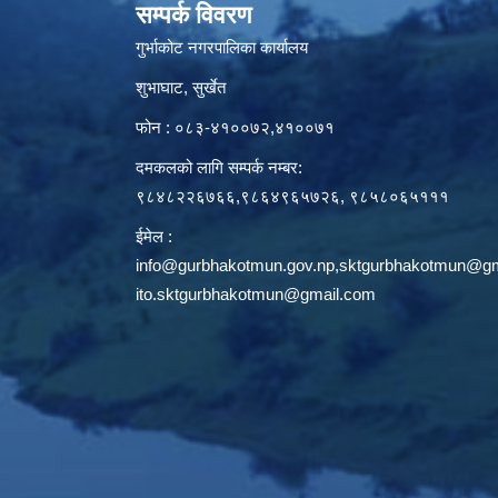
सम्पर्क विवरण
गुर्भाकोट नगरपालिका कार्यालय
शुभाघाट, सुर्खेत
फोन : ०८३-४१००७२,४१००७१
दमकलको लागि सम्पर्क नम्बर:
९८४८२२६७६६,९८६४९६५७२६, ९८५८०६५१११
ईमेल :
info@gurbhakotmun.gov.np
,
sktgurbhakotmun@gm
ito.sktgurbhakotmun@gmail.com