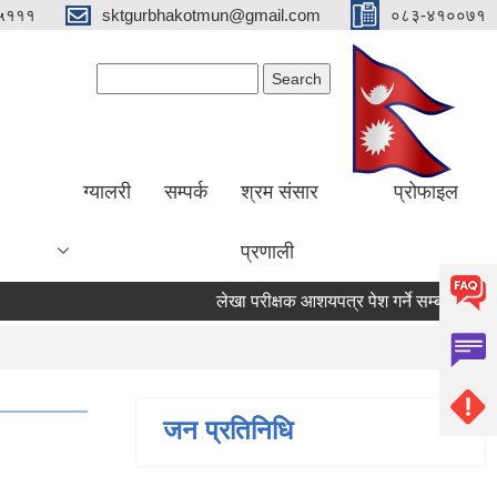
५१११
sktgurbhakotmun@gmail.com
०८३-४१००७१
Search form
Search
ग्यालरी
सम्पर्क
श्रम संसार
प्रोफाइल
प्रणाली
लेखा परीक्षक आशयपत्र पेश गर्ने सम्बन्धी सूचना ।
जन प्रतिनिधि