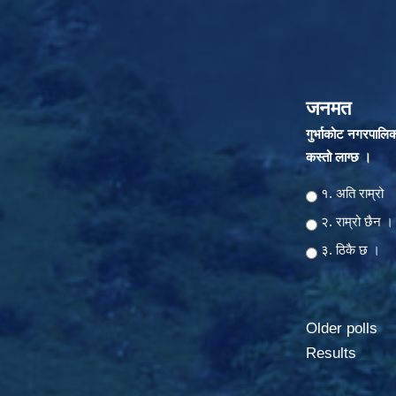
जनमत
गुर्भाकोट नगरपालि
कस्तो लाग्छ ।
Choices
१. अति राम्रो
२‍‍. राम्रो छैन ।
३. ठिकै छ ।
Older polls
Results