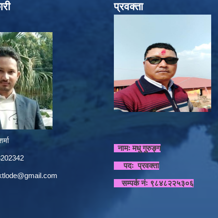
ारी
प्रवक्ता
र्मा
नामः मधु गुरुङ्ग
848202342
पदः प्रवक्ता
sktlode@gmail.com
सम्पर्क नंः ९८४८२२५३०६