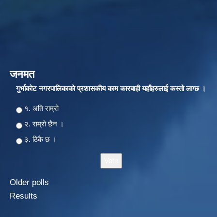
जनमत
गुर्भाकोट नगरपालिकाकाे प्रशासकीय काम कारबाही यहाँहरुलाई कस्तो लाग्छ ।
Choices
१. अति राम्रो
२‍‍. राम्रो छैन ।
३. ठिकै छ ।
Older polls
Results