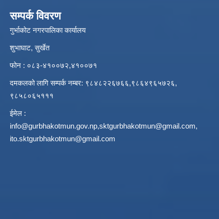
सम्पर्क विवरण
गुर्भाकोट नगरपालिका कार्यालय
शुभाघाट, सुर्खेत
फोन : ०८३-४१००७२,४१००७१
दमकलको लागि सम्पर्क नम्बर: ९८४८२२६७६६,९८६४९६५७२६,
९८५८०६५१११
ईमेल :
info@gurbhakotmun.gov.np
,
sktgurbhakotmun@gmail.com
,
ito.sktgurbhakotmun@gmail.com