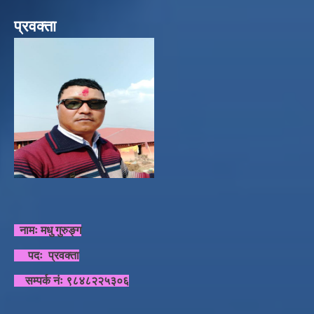
प्रवक्ता
नामः मधु गुरुङ्ग
पदः प्रवक्ता
सम्पर्क नंः ९८४८२२५३०६