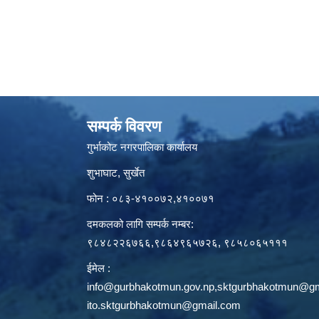
सम्पर्क विवरण
गुर्भाकोट नगरपालिका कार्यालय
शुभाघाट, सुर्खेत
फोन : ०८३-४१००७२,४१००७१
दमकलको लागि सम्पर्क नम्बर:
९८४८२२६७६६,९८६४९६५७२६, ९८५८०६५१११
ईमेल :
info@gurbhakotmun.gov.np
,
sktgurbhakotmun@gm
ito.sktgurbhakotmun@gmail.com