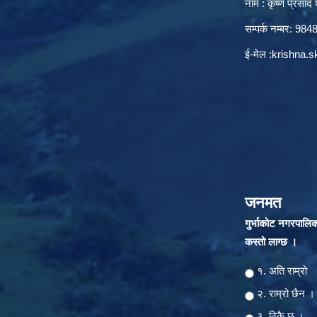
नाम : कृष्ण प्रसाद श
सम्पर्क नम्बर: 9
ई-मेल :
krishna.
जनमत
गुर्भाकोट नगरपालि
कस्तो लाग्छ ।
Choices
१. अति राम्रो
२‍‍. राम्रो छैन ।
३. ठिकै छ ।