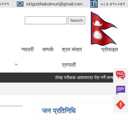
५१११
sktgurbhakotmun@gmail.com
०८३-४१००७१
Search form
Search
ग्यालरी
सम्पर्क
श्रम संसार
प्रोफाइल
प्रणाली
लेखा परीक्षक आशयपत्र पेश गर्ने सम्बन्धी सूचना ।
जन प्रतिनिधि