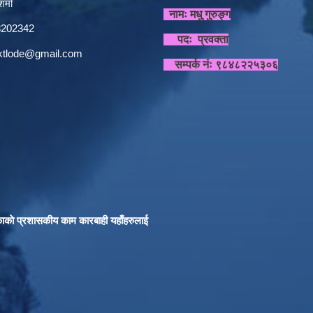
र्मा
नामः मधु गुरुङ्ग
848202342
पदः प्रवक्ता
sktlode@gmail.com
सम्पर्क नंः ९८४८२२५३०६
काकाे प्रशासकीय काम कारबाही यहाँहरुलाई