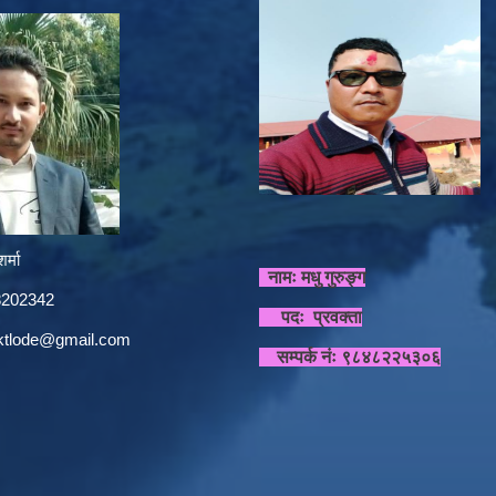
र्मा
नामः मधु गुरुङ्ग
848202342
पदः प्रवक्ता
sktlode@gmail.com
सम्पर्क नंः ९८४८२२५३०६