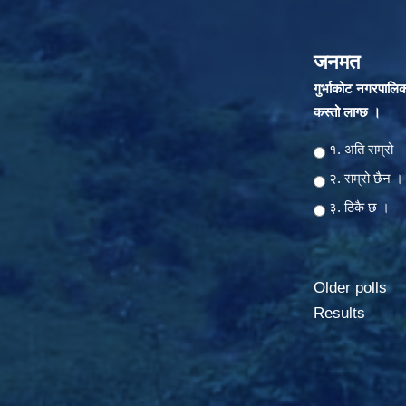
जनमत
गुर्भाकोट नगरपालि
कस्तो लाग्छ ।
Choices
१. अति राम्रो
२‍‍. राम्रो छैन ।
३. ठिकै छ ।
Older polls
Results