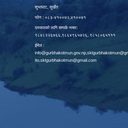
शुभाघाट, सुर्खेत
फोन : ०८३-४१००७२,४१००७१
दमकलको लागि सम्पर्क नम्बर:
९८४८२२६७६६,९८६४९६५७२६, ९८५८०६५१११
ईमेल :
info@gurbhakotmun.gov.np
,
sktgurbhakotmun@gm
ito.sktgurbhakotmun@gmail.com