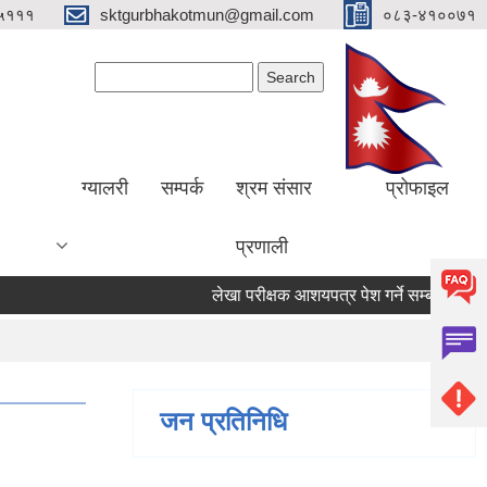
५१११
sktgurbhakotmun@gmail.com
०८३-४१००७१
Search form
Search
ग्यालरी
सम्पर्क
श्रम संसार
प्रोफाइल
प्रणाली
लेखा परीक्षक आशयपत्र पेश गर्ने सम्बन्धी सूचना ।
जन प्रतिनिधि