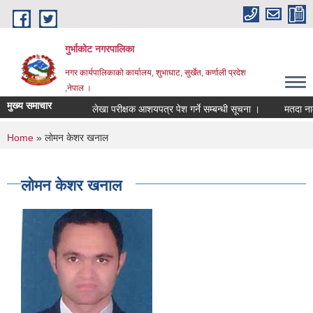
Skip to main content
गुर्भाकोट नगरपालिका
नगर कार्यपालिकाको कार्यालय, शुभाघाट, सुर्खेत, कर्णाली प्रदेश
,नेपाल ।
मुख्य समाचार
लेखा परीक्षक आशयपत्र पेश गर्ने सम्बन्धी सूचना ।
मतदा नामावल
You are here
Home
» लाेमन केशर खनाल
लाेमन केशर खनाल