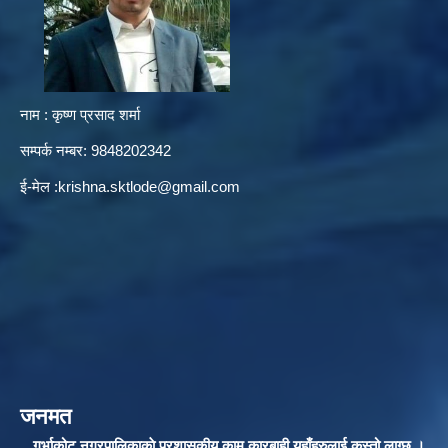
नाम : कृष्ण प्रसाद शर्मा
सम्पर्क नम्बर: 9848202342
ई-मेल :
krishna.sktlode@gmail.com
जनमत
गुर्भाकोट नगरपालिकाकाे प्रशासकीय काम कारबाही यहाँहरुलाई कस्तो लाग्छ ।