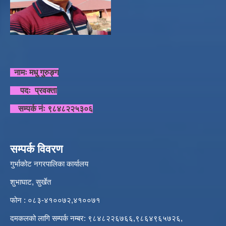
नामः मधु गुरुङ्ग
पदः प्रवक्ता
सम्पर्क नंः ९८४८२२५३०६
सम्पर्क विवरण
गुर्भाकोट नगरपालिका कार्यालय
शुभाघाट, सुर्खेत
फोन : ०८३-४१००७२,४१००७१
दमकलको लागि सम्पर्क नम्बर: ९८४८२२६७६६,९८६४९६५७२६,