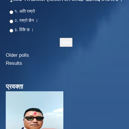
Choices
१. अति राम्रो
२‍‍. राम्रो छैन ।
३. ठिकै छ ।
Older polls
Results
प्रवक्ता