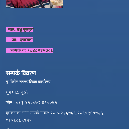
नामः मधु गुरुङ्ग
पदः प्रवक्ता
सम्पर्क नंः ९८४८२२५३०६
सम्पर्क विवरण
गुर्भाकोट नगरपालिका कार्यालय
शुभाघाट, सुर्खेत
फोन : ०८३-४१००७२,४१००७१
दमकलको लागि सम्पर्क नम्बर: ९८४८२२६७६६,९८६४९६५७२६,
९८५८०६५१११