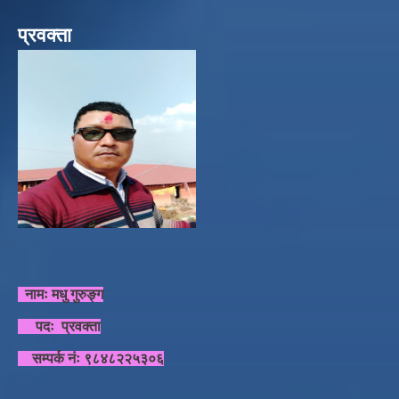
प्रवक्ता
नामः मधु गुरुङ्ग
पदः प्रवक्ता
सम्पर्क नंः ९८४८२२५३०६