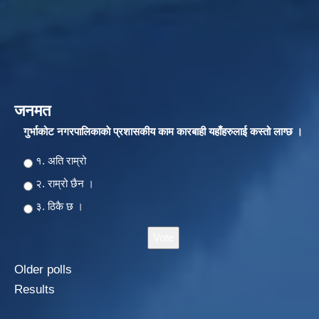
जनमत
गुर्भाकोट नगरपालिकाकाे प्रशासकीय काम कारबाही यहाँहरुलाई कस्तो लाग्छ ।
Choices
१. अति राम्रो
२‍‍. राम्रो छैन ।
३. ठिकै छ ।
Older polls
Results