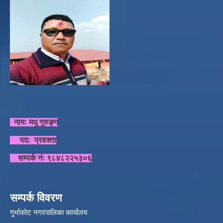
नामः मधु गुरुङ्ग
पदः प्रवक्ता
सम्पर्क नंः ९८४८२२५३०६
सम्पर्क विवरण
गुर्भाकोट नगरपालिका कार्यालय