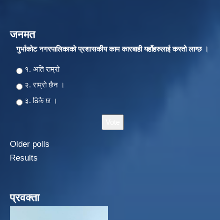
जनमत
गुर्भाकोट नगरपालिकाकाे प्रशासकीय काम कारबाही यहाँहरुलाई कस्तो लाग्छ ।
Choices
१. अति राम्रो
२‍‍. राम्रो छैन ।
३. ठिकै छ ।
Older polls
Results
प्रवक्ता