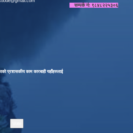
sktlode@gmail.com
सम्पर्क नंः ९८४८२२५३०६
काकाे प्रशासकीय काम कारबाही यहाँहरुलाई