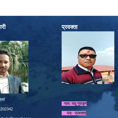
ारी
प्रवक्ता
र्मा
नामः मधु गुरुङ्ग
848202342
पदः प्रवक्ता