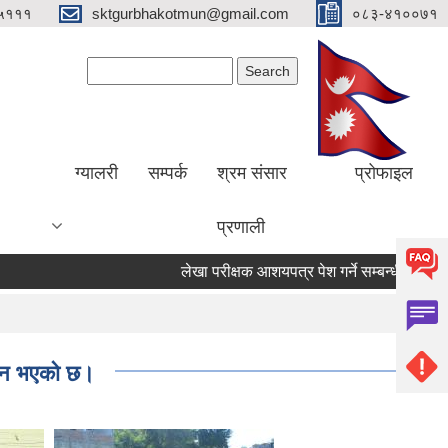
५१११
sktgurbhakotmun@gmail.com
०८३-४१००७१
Search form
Search
ग्यालरी
सम्पर्क
श्रम संसार
प्रोफाइल
प्रणाली
लेखा परीक्षक आशयपत्र पेश गर्ने सम्बन्धी सूचना ।
पन्न भएको छ।