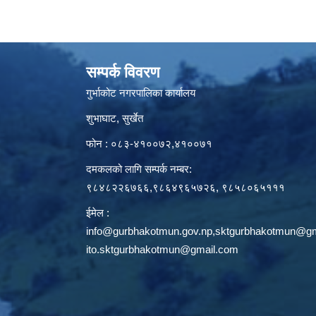
सम्पर्क विवरण
गुर्भाकोट नगरपालिका कार्यालय
शुभाघाट, सुर्खेत
फोन : ०८३-४१००७२,४१००७१
दमकलको लागि सम्पर्क नम्बर:
९८४८२२६७६६,९८६४९६५७२६, ९८५८०६५१११
ईमेल :
info@gurbhakotmun.gov.np
,
sktgurbhakotmun@gm
ito.sktgurbhakotmun@gmail.com