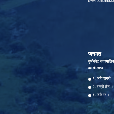
ई-मेल :
krishna.
जनमत
गुर्भाकोट नगरपालि
कस्तो लाग्छ ।
Choices
१. अति राम्रो
२‍‍. राम्रो छैन ।
३. ठिकै छ ।