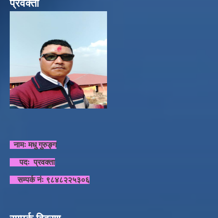
प्रवक्ता
नामः मधु गुरुङ्ग
पदः प्रवक्ता
सम्पर्क नंः ९८४८२२५३०६