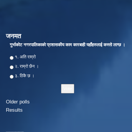
जनमत
गुर्भाकोट नगरपालिकाकाे प्रशासकीय काम कारबाही यहाँहरुलाई कस्तो लाग्छ ।
Choices
१. अति राम्रो
२‍‍. राम्रो छैन ।
३. ठिकै छ ।
Older polls
Results