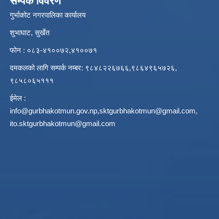
सम्पर्क विवरण
गुर्भाकोट नगरपालिका कार्यालय
शुभाघाट, सुर्खेत
फोन : ०८३-४१००७२,४१००७१
दमकलको लागि सम्पर्क नम्बर: ९८४८२२६७६६,९८६४९६५७२६,
९८५८०६५१११
ईमेल :
info@gurbhakotmun.gov.np
,
sktgurbhakotmun@gmail.com
,
ito.sktgurbhakotmun@gmail.com