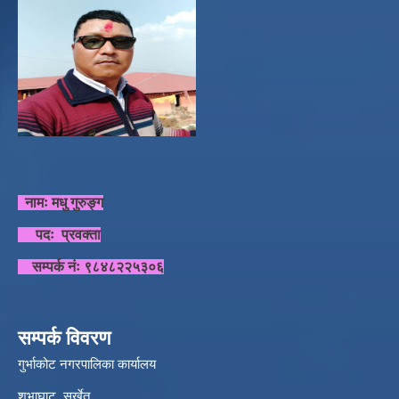
नामः मधु गुरुङ्ग
पदः प्रवक्ता
सम्पर्क नंः ९८४८२२५३०६
सम्पर्क विवरण
गुर्भाकोट नगरपालिका कार्यालय
शुभाघाट, सुर्खेत