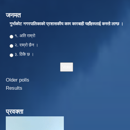
जनमत
गुर्भाकोट नगरपालिकाकाे प्रशासकीय काम कारबाही यहाँहरुलाई कस्तो लाग्छ ।
Choices
१. अति राम्रो
२‍‍. राम्रो छैन ।
३. ठिकै छ ।
Older polls
Results
प्रवक्ता