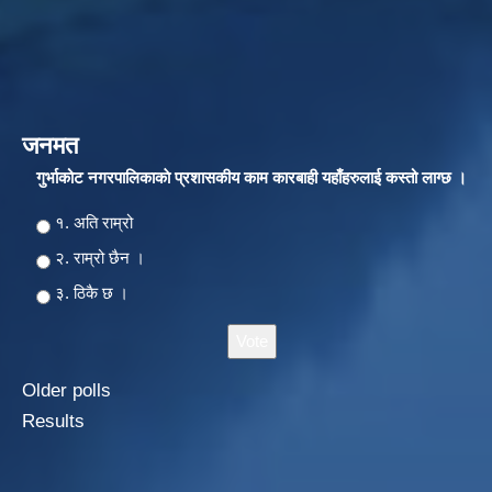
जनमत
गुर्भाकोट नगरपालिकाकाे प्रशासकीय काम कारबाही यहाँहरुलाई कस्तो लाग्छ ।
Choices
१. अति राम्रो
२‍‍. राम्रो छैन ।
३. ठिकै छ ।
Older polls
Results