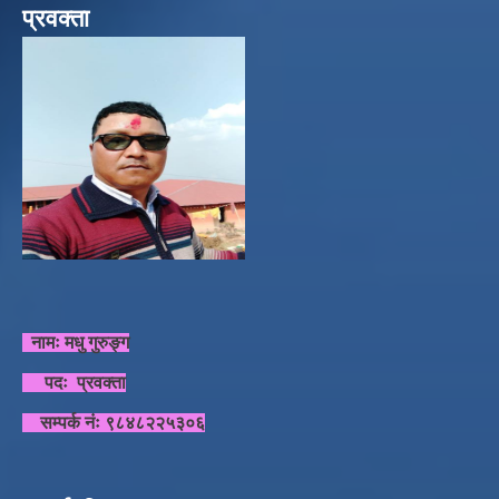
प्रवक्ता
नामः मधु गुरुङ्ग
पदः प्रवक्ता
सम्पर्क नंः ९८४८२२५३०६