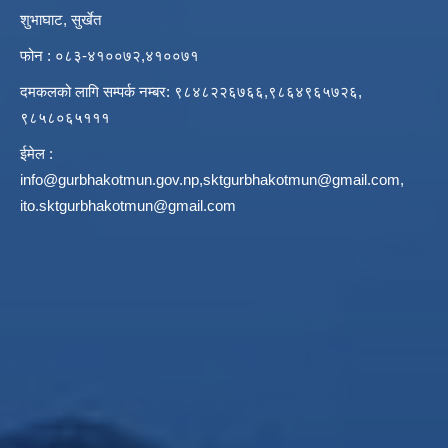
शुभाघाट, सुर्खेत
फोन : ०८३-४१००७२,४१००७१
दमकलको लागि सम्पर्क नम्बर: ९८४८२२६७६६,९८६४९६५७२६,
९८५८०६५१११
ईमेल :
info@gurbhakotmun.gov.np
,
sktgurbhakotmun@gmail.com
,
ito.sktgurbhakotmun@gmail.com