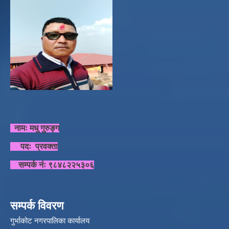
नामः मधु गुरुङ्ग
पदः प्रवक्ता
सम्पर्क नंः ९८४८२२५३०६
सम्पर्क विवरण
गुर्भाकोट नगरपालिका कार्यालय