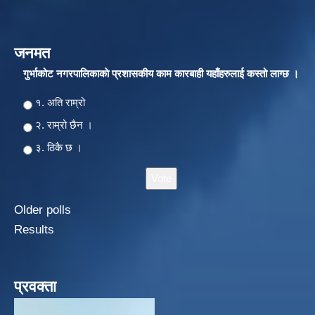
जनमत
गुर्भाकोट नगरपालिकाकाे प्रशासकीय काम कारबाही यहाँहरुलाई कस्तो लाग्छ ।
Choices
१. अति राम्रो
२‍‍. राम्रो छैन ।
३. ठिकै छ ।
Older polls
Results
प्रवक्ता