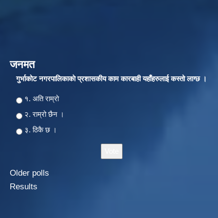
जनमत
गुर्भाकोट नगरपालिकाकाे प्रशासकीय काम कारबाही यहाँहरुलाई कस्तो लाग्छ ।
Choices
१. अति राम्रो
२‍‍. राम्रो छैन ।
३. ठिकै छ ।
Older polls
Results