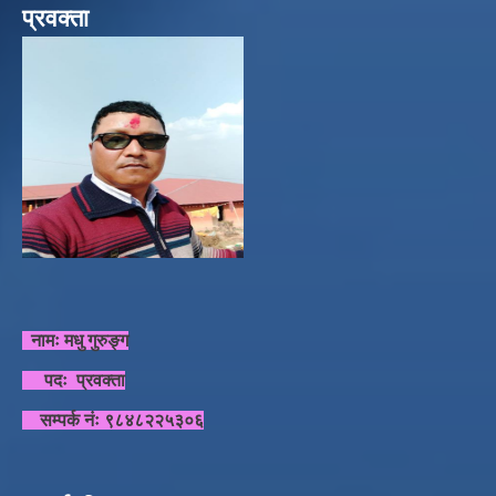
प्रवक्ता
नामः मधु गुरुङ्ग
पदः प्रवक्ता
सम्पर्क नंः ९८४८२२५३०६