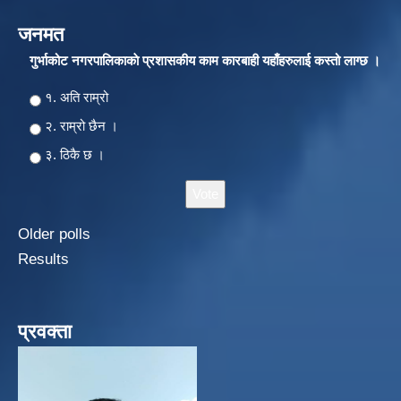
जनमत
गुर्भाकोट नगरपालिकाकाे प्रशासकीय काम कारबाही यहाँहरुलाई कस्तो लाग्छ ।
Choices
१. अति राम्रो
२‍‍. राम्रो छैन ।
३. ठिकै छ ।
Older polls
Results
प्रवक्ता