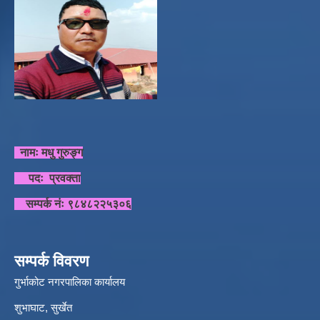
नामः मधु गुरुङ्ग
पदः प्रवक्ता
सम्पर्क नंः ९८४८२२५३०६
सम्पर्क विवरण
गुर्भाकोट नगरपालिका कार्यालय
शुभाघाट, सुर्खेत