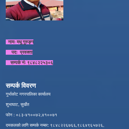
नामः मधु गुरुङ्ग
पदः प्रवक्ता
सम्पर्क नंः ९८४८२२५३०६
सम्पर्क विवरण
गुर्भाकोट नगरपालिका कार्यालय
शुभाघाट, सुर्खेत
फोन : ०८३-४१००७२,४१००७१
दमकलको लागि सम्पर्क नम्बर: ९८४८२२६७६६,९८६४९६५७२६,