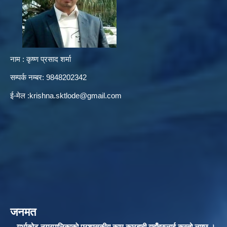
नाम : कृष्ण प्रसाद शर्मा
सम्पर्क नम्बर: 9848202342
ई-मेल :
krishna.sktlode@gmail.com
जनमत
गुर्भाकोट नगरपालिकाकाे प्रशासकीय काम कारबाही यहाँहरुलाई कस्तो लाग्छ ।