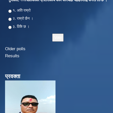
Choices
१. अति राम्रो
२‍‍. राम्रो छैन ।
३. ठिकै छ ।
Older polls
Results
प्रवक्ता