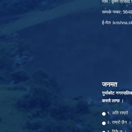
नाम : कृष्ण प्रसाद श
सम्पर्क नम्बर: 9
ई-मेल :
krishna.
जनमत
गुर्भाकोट नगरपालि
कस्तो लाग्छ ।
Choices
१. अति राम्रो
२‍‍. राम्रो छैन ।
३. ठिकै छ ।