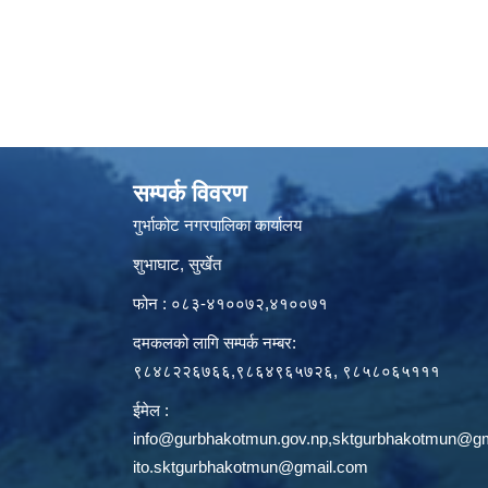
सम्पर्क विवरण
गुर्भाकोट नगरपालिका कार्यालय
शुभाघाट, सुर्खेत
फोन : ०८३-४१००७२,४१००७१
दमकलको लागि सम्पर्क नम्बर:
९८४८२२६७६६,९८६४९६५७२६, ९८५८०६५१११
ईमेल :
info@gurbhakotmun.gov.np
,
sktgurbhakotmun@gm
ito.sktgurbhakotmun@gmail.com