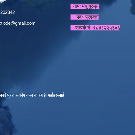
र्मा
नामः मधु गुरुङ्ग
848202342
पदः प्रवक्ता
sktlode@gmail.com
सम्पर्क नंः ९८४८२२५३०६
काकाे प्रशासकीय काम कारबाही यहाँहरुलाई