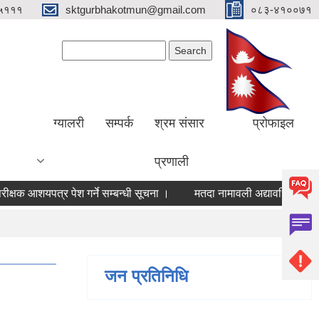
५१११
sktgurbhakotmun@gmail.com
०८३-४१००७१
Search form
Search
ग्यालरी
सम्पर्क
श्रम संसार
प्रोफाइल
प्रणाली
 आशयपत्र पेश गर्ने सम्बन्धी सूचना ।
मतदा नामावली अद्यावधिक गर्ने सम्बन्ध
जन प्रतिनिधि