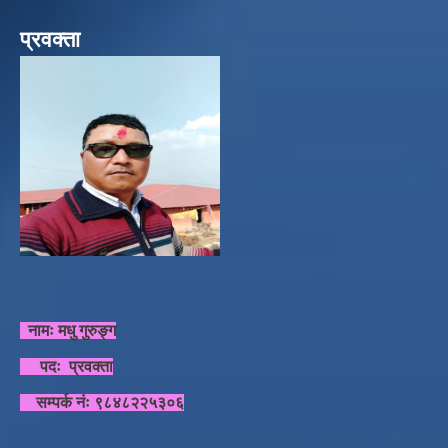
प्रवक्ता
नामः मधु गुरुङ्ग
पदः प्रवक्ता
सम्पर्क नंः ९८४८२२५३०६