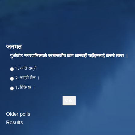
जनमत
गुर्भाकोट नगरपालिकाकाे प्रशासकीय काम कारबाही यहाँहरुलाई कस्तो लाग्छ ।
Choices
१. अति राम्रो
२‍‍. राम्रो छैन ।
३. ठिकै छ ।
Older polls
Results