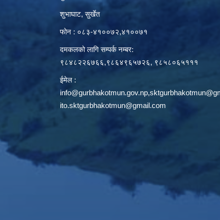
शुभाघाट, सुर्खेत
फोन : ०८३-४१००७२,४१००७१
दमकलको लागि सम्पर्क नम्बर:
९८४८२२६७६६,९८६४९६५७२६, ९८५८०६५१११
ईमेल :
info@gurbhakotmun.gov.np
,
sktgurbhakotmun@gm
ito.sktgurbhakotmun@gmail.com