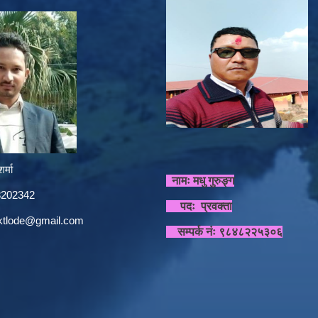
र्मा
नामः मधु गुरुङ्ग
848202342
पदः प्रवक्ता
sktlode@gmail.com
सम्पर्क नंः ९८४८२२५३०६