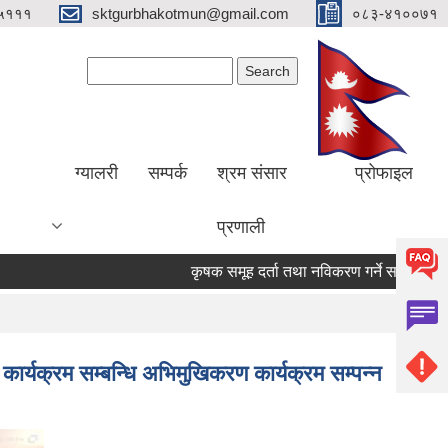
५१११
sktgurbhakotmun@gmail.com
०८३-४१००७१
Search form
Search
ग्यालरी
सम्पर्क
श्रम संसार
प्रोफाइल
प्रणाली
कृषक समूह दर्ता तथा नविकरण गर्ने सम्बन्धी सूचना ।
र्यक्रम सम्बन्धि अभिमुखिकरण कार्यक्रम सम्पन्न