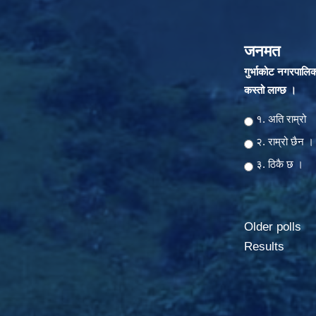
जनमत
गुर्भाकोट नगरपालि
कस्तो लाग्छ ।
Choices
१. अति राम्रो
२‍‍. राम्रो छैन ।
३. ठिकै छ ।
Older polls
Results