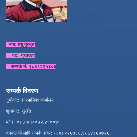
नामः मधु गुरुङ्ग
पदः प्रवक्ता
सम्पर्क नंः ९८४८२२५३०६
सम्पर्क विवरण
गुर्भाकोट नगरपालिका कार्यालय
शुभाघाट, सुर्खेत
फोन : ०८३-४१००७२,४१००७१
दमकलको लागि सम्पर्क नम्बर: ९८४८२२६७६६,९८६४९६५७२६,