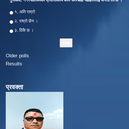
Choices
१. अति राम्रो
२‍‍. राम्रो छैन ।
३. ठिकै छ ।
Older polls
Results
प्रवक्ता