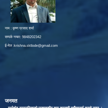
नाम : कृष्ण प्रसाद शर्मा
सम्पर्क नम्बर: 9848202342
ई-मेल :
krishna.sktlode@gmail.com
जनमत
गुर्भाकोट नगरपालिकाकाे प्रशासकीय काम कारबाही यहाँहरुलाई कस्तो लाग्छ ।