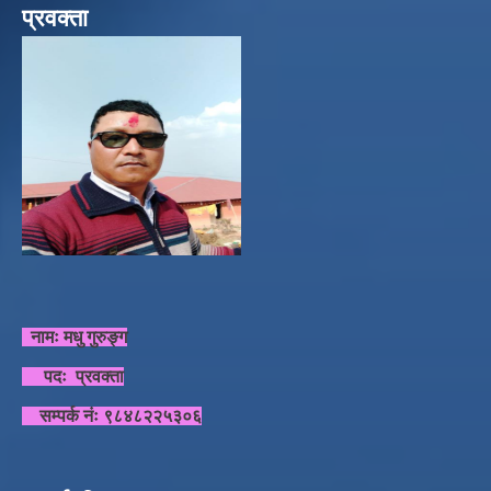
प्रवक्ता
नामः मधु गुरुङ्ग
पदः प्रवक्ता
सम्पर्क नंः ९८४८२२५३०६