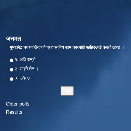
जनमत
गुर्भाकोट नगरपालिकाकाे प्रशासकीय काम कारबाही यहाँहरुलाई कस्तो लाग्छ ।
Choices
१. अति राम्रो
२‍‍. राम्रो छैन ।
३. ठिकै छ ।
Older polls
Results