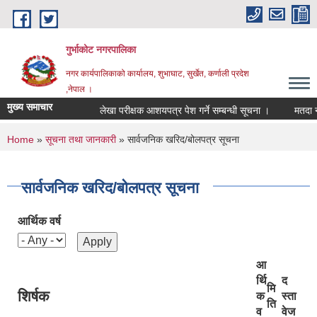
Skip to main content
गुर्भाकोट नगरपालिका
नगर कार्यपालिकाको कार्यालय, शुभाघाट, सुर्खेत, कर्णाली प्रदेश
,नेपाल ।
मुख्य समाचार
लेखा परीक्षक आशयपत्र पेश गर्ने सम्बन्धी सूचना ।
मतदा नामाव
You are here
Home
»
सूचना तथा जानकारी
» सार्वजनिक खरिद/बोलपत्र सूचना
सार्वजनिक खरिद/बोलपत्र सूचना
आर्थिक वर्ष
आ
र्थि
द
मि
शिर्षक
क
स्ता
ति
व
वेज