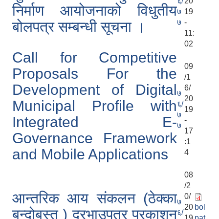
६/
20
निर्माण आयोजनाको विधुतीय
७
19
७
-
बोलपत्र सम्बन्धी सूचना ।
11:
02
Call for Competitive
09
Proposals For the
/1
Development of Digital
6/
७
20
Municipal Profile with
६/
19
७
Integrated E-
-
७
17
Governance Framework
:1
and Mobile Applications
4
08
/2
आन्तरिक आय संकलन (ठेक्का
0/
७
20
bol
बन्दोबस्त ) दरभाउपत्र प्रकाशन
६/
19
pat