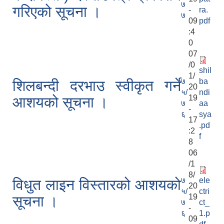
७
गरिएको सूचना ।
-
ra.
७
09
pdf
:4
0
07
/0
shil
1/
७
ba
शिलबन्दी दरभाउ स्वीकृत गर्ने
20
५/
ndi
19
आशयको सूचना ।
७
aa
-
६
sya
17
.pd
:2
f
8
06
/1
8/
७
ele
विधुत लाइन विस्तारको आशयको
20
५/
ctri
19
सूचना ।
७
ct_
-
६
1.p
09