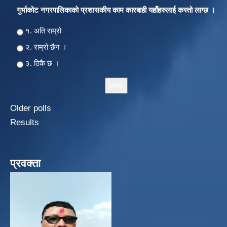
गुर्भाकोट नगरपालिकाकाे प्रशासकीय काम कारबाही यहाँहरुलाई कस्तो लाग्छ ।
Choices
१. अति राम्रो
२‍‍. राम्रो छैन ।
३. ठिकै छ ।
Older polls
Results
प्रवक्ता