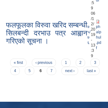
df
:5
9
06
/1
फलफूलका विरुवा खरिद सम्बन्धी
2/
७
ph
20
सिलबन्दी दरभाउ पत्र आह्वान
५/
alp
19
७
hul
गरिएको सूचना ।
-
६
.pd
13
f
:3
9
Pages
« first
‹ previous
1
2
3
4
5
6
7
next ›
last »