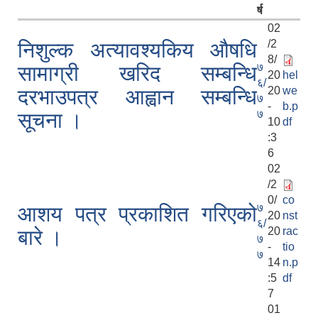
र्ष
02
/2
निशुल्क अत्यावश्यकिय औषधि
8/
७
सामाग्री खरिद सम्बन्धि
20
hel
६/
20
we
दरभाउपत्र आह्वान सम्बन्धि
७
-
b.p
७
सूचना ।
10
df
:3
6
02
/2
0/
co
७
आशय पत्र प्रकाशित गरिएको
20
nst
६/
20
rac
बारे ।
७
-
tio
७
14
n.p
:5
df
7
01