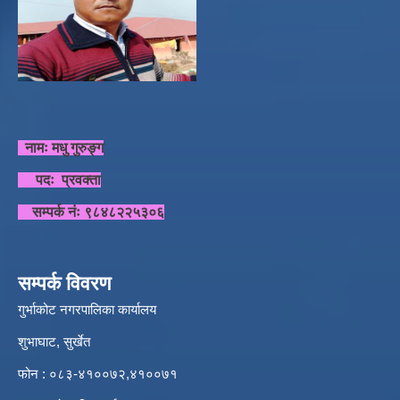
नामः मधु गुरुङ्ग
पदः प्रवक्ता
सम्पर्क नंः ९८४८२२५३०६
सम्पर्क विवरण
गुर्भाकोट नगरपालिका कार्यालय
शुभाघाट, सुर्खेत
फोन : ०८३-४१००७२,४१००७१