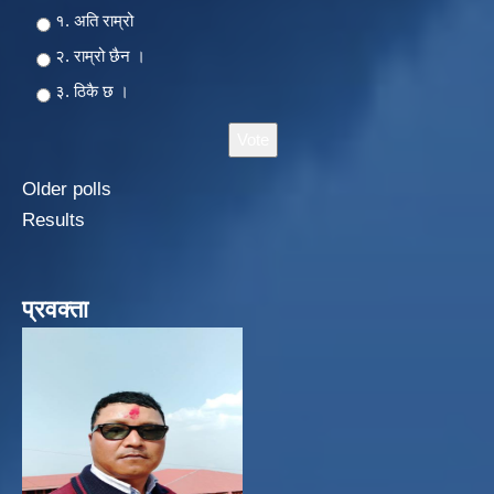
Choices
१. अति राम्रो
२‍‍. राम्रो छैन ।
३. ठिकै छ ।
Older polls
Results
प्रवक्ता