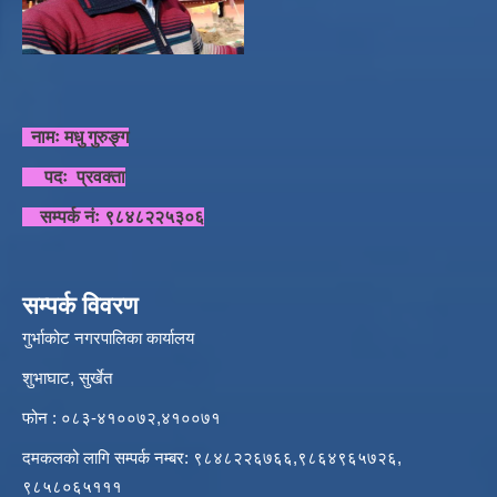
नामः मधु गुरुङ्ग
पदः प्रवक्ता
सम्पर्क नंः ९८४८२२५३०६
सम्पर्क विवरण
गुर्भाकोट नगरपालिका कार्यालय
शुभाघाट, सुर्खेत
फोन : ०८३-४१००७२,४१००७१
दमकलको लागि सम्पर्क नम्बर: ९८४८२२६७६६,९८६४९६५७२६,
९८५८०६५१११