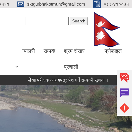
५१११
sktgurbhakotmun@gmail.com
०८३-४१००७१
Search form
Search
ग्यालरी
सम्पर्क
श्रम संसार
प्रोफाइल
प्रणाली
लेखा परीक्षक आशयपत्र पेश गर्ने सम्बन्धी सूचना ।
मतदा नामावली अद्या