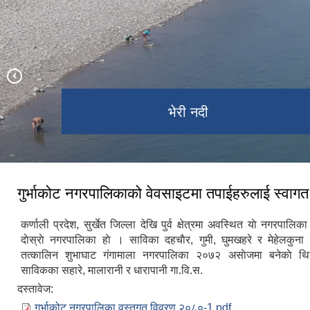
भेरी नदी
दह ताल
गुर्भाकोट नगरपालिकाको वेवसाइटमा तपाईहरुलाई स्वाग
कर्णाली प्रदेश, सुर्खेत जिल्ला देखि पुर्व क्षेत्रमा अवस्थित याे नगरपालि
दाेस्राे नगरपालिका हाे । साविका दहचाैर, गुमी, घुमखहरे र मेहेलकुना 
तत्कालिन शुभाघाट ग‌ंगामाला नगरपालिका २०७२ असाेजमा बनेकाे थि
साविकका सहारे, मालारानी र धारापानी गा.वि.स.
दस्तावेज:
गुर्भाकोट नगरपालिका वस्तुगत विवरण २०८०-1.pdf