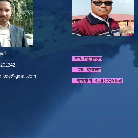
र्मा
नामः मधु गुरुङ्ग
848202342
पदः प्रवक्ता
sktlode@gmail.com
सम्पर्क नंः ९८४८२२५३०६