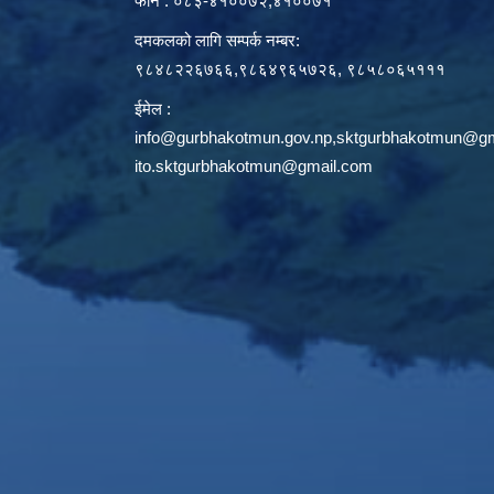
फोन : ०८३-४१००७२,४१००७१
दमकलको लागि सम्पर्क नम्बर:
९८४८२२६७६६,९८६४९६५७२६, ९८५८०६५१११
ईमेल :
info@gurbhakotmun.gov.np
,
sktgurbhakotmun@gm
ito.sktgurbhakotmun@gmail.com