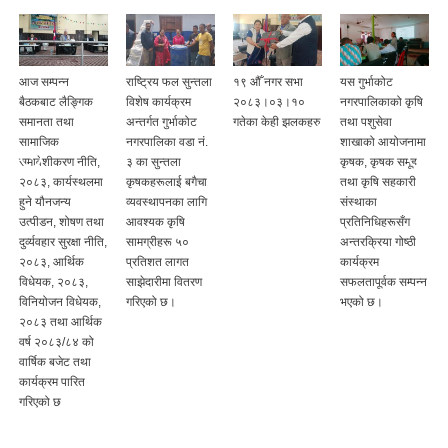
आज सम्पन्न
राष्ट्रिय फल सुन्तला
१९ ‍औँ नगर सभा
यस गुर्भाकोट
बैठकबाट लैङ्गिक
विशेष कार्यक्रम
२०८३।०३।१०
नगरपालिकाको कृषि
समानता तथा
अन्तर्गत गुर्भाकोट
गतेका केही झलकहरु
तथा पशुसेवा
ी
सामाजिक
नगरपालिका वडा नं.
शाखाको आयोजनामा
समावेशीकरण नीति,
३ का सुन्तला
कृषक, कृषक समूह
२०८३, कार्यस्थलमा
कृषकहरूलाई बगैचा
तथा कृषि सहकारी
हुने यौनजन्य
व्यवस्थापनका लागि
संस्थाका
उत्पीडन, शोषण तथा
आवश्यक कृषि
प्रतिनिधिहरूसँग
दुर्व्यवहार सुरक्षा नीति,
सामग्रीहरू ५०
अन्तरक्रिया गोष्ठी
२०८३, आर्थिक
प्रतिशत लागत
कार्यक्रम
विधेयक, २०८३,
साझेदारीमा वितरण
सफलतापूर्वक सम्पन्न
विनियोजन विधेयक,
गरिएको छ।
भएको छ।
२०८३ तथा आर्थिक
वर्ष २०८३/८४ को
वार्षिक बजेट तथा
कार्यक्रम पारित
गरिएको छ