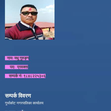
नामः मधु गुरुङ्ग
पदः प्रवक्ता
सम्पर्क नंः ९८४८२२५३०६
सम्पर्क विवरण
गुर्भाकोट नगरपालिका कार्यालय