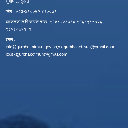
शुभाघाट, सुर्खेत
फोन : ०८३-४१००७२,४१००७१
दमकलको लागि सम्पर्क नम्बर: ९८४८२२६७६६,९८६४९६५७२६,
९८५८०६५१११
ईमेल :
info@gurbhakotmun.gov.np
,
sktgurbhakotmun@gmail.com
,
ito.sktgurbhakotmun@gmail.com