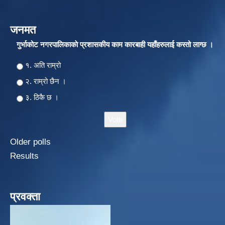
जनमत
गुर्भाकोट नगरपालिकाकाे प्रशासकीय काम कारबाही यहाँहरुलाई कस्तो लाग्छ ।
Choices
१. अति राम्रो
२‍‍. राम्रो छैन ।
३. ठिकै छ ।
Older polls
Results
प्रवक्ता