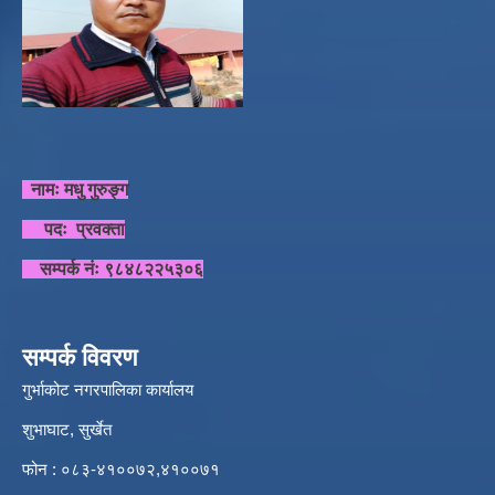
नामः मधु गुरुङ्ग
पदः प्रवक्ता
सम्पर्क नंः ९८४८२२५३०६
सम्पर्क विवरण
गुर्भाकोट नगरपालिका कार्यालय
शुभाघाट, सुर्खेत
फोन : ०८३-४१००७२,४१००७१