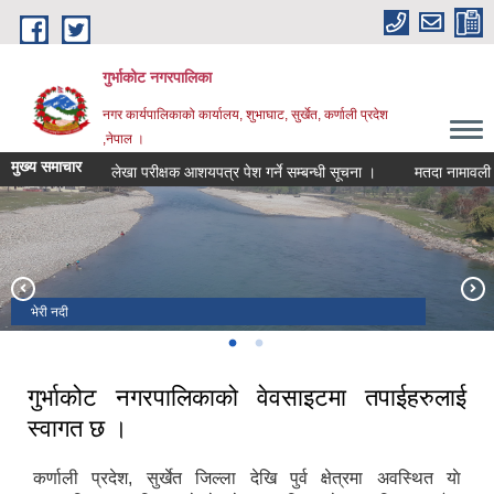
Skip to main content
गुर्भाकोट नगरपालिका
नगर कार्यपालिकाको कार्यालय, शुभाघाट, सुर्खेत, कर्णाली प्रदेश
,नेपाल ।
मुख्य समाचार
लेखा परीक्षक आशयपत्र पेश गर्ने सम्बन्धी सूचना ।
मतदा नामावली अद्याव
भेरी नदी
दह ताल
गुर्भाकोट नगरपालिकाको वेवसाइटमा तपाईहरुलाई
स्वागत छ ।
कर्णाली प्रदेश, सुर्खेत जिल्ला देखि पुर्व क्षेत्रमा अवस्थित याे