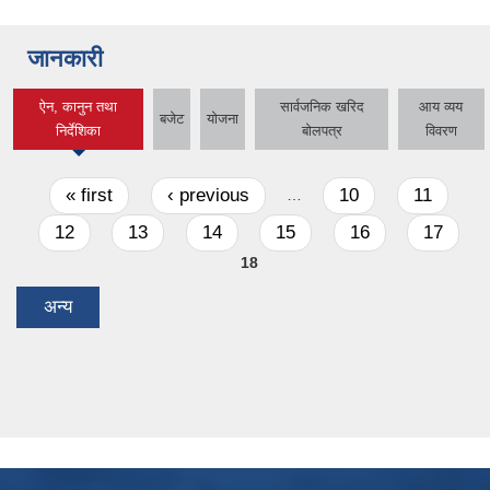
जानकारी
ऐन, कानुन तथा
सार्वजनिक खरिद
आय व्यय
बजेट
योजना
(active tab)
निर्देशिका
बोलपत्र
विवरण
Pages
« first
‹ previous
10
11
…
12
13
14
15
16
17
18
अन्य