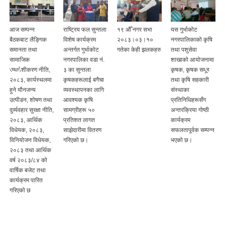
आज सम्पन्न
राष्ट्रिय फल सुन्तला
१९ ‍औँ नगर सभा
यस गुर्भाकोट
बैठकबाट लैङ्गिक
विशेष कार्यक्रम
२०८३।०३।१०
नगरपालिकाको कृषि
समानता तथा
अन्तर्गत गुर्भाकोट
गतेका केही झलकहरु
तथा पशुसेवा
ी
सामाजिक
नगरपालिका वडा नं.
शाखाको आयोजनामा
समावेशीकरण नीति,
३ का सुन्तला
कृषक, कृषक समूह
२०८३, कार्यस्थलमा
कृषकहरूलाई बगैचा
तथा कृषि सहकारी
हुने यौनजन्य
व्यवस्थापनका लागि
संस्थाका
उत्पीडन, शोषण तथा
आवश्यक कृषि
प्रतिनिधिहरूसँग
दुर्व्यवहार सुरक्षा नीति,
सामग्रीहरू ५०
अन्तरक्रिया गोष्ठी
२०८३, आर्थिक
प्रतिशत लागत
कार्यक्रम
विधेयक, २०८३,
साझेदारीमा वितरण
सफलतापूर्वक सम्पन्न
विनियोजन विधेयक,
गरिएको छ।
भएको छ।
२०८३ तथा आर्थिक
वर्ष २०८३/८४ को
वार्षिक बजेट तथा
कार्यक्रम पारित
गरिएको छ