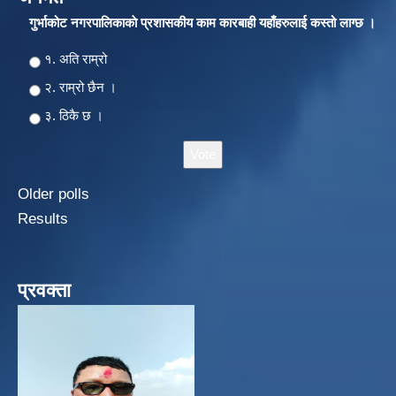
गुर्भाकोट नगरपालिकाकाे प्रशासकीय काम कारबाही यहाँहरुलाई कस्तो लाग्छ ।
Choices
१. अति राम्रो
२‍‍. राम्रो छैन ।
३. ठिकै छ ।
Older polls
Results
प्रवक्ता